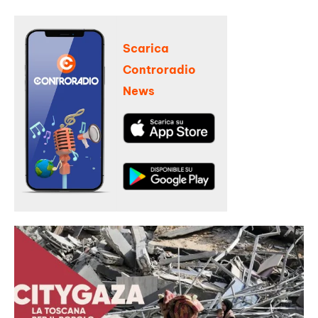
Scarica
Controradio
News