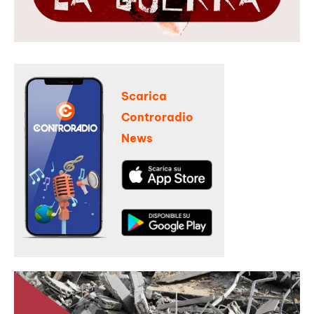
Scarica
Controradio
News