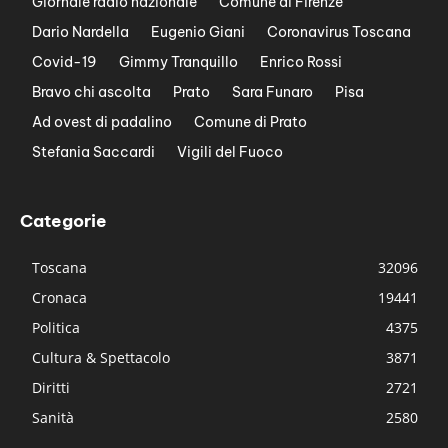
Giornale radio nazionale
Comune di Firenze
Dario Nardella
Eugenio Giani
Coronavirus Toscana
Covid-19
Gimmy Tranquillo
Enrico Rossi
Bravo chi ascolta
Prato
Sara Funaro
Pisa
Ad ovest di padalino
Comune di Prato
Stefania Saccardi
Vigili del Fuoco
Categorie
Toscana
32096
Cronaca
19441
Politica
4375
Cultura & Spettacolo
3871
Diritti
2721
Sanità
2580