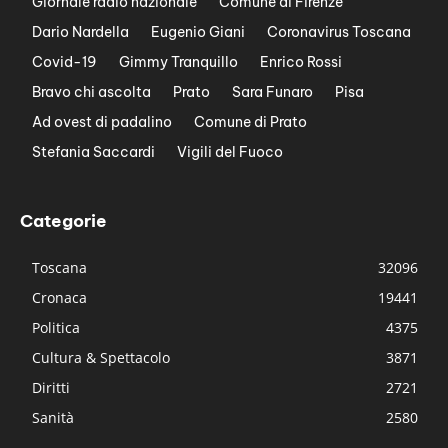
Giornale radio nazionale
Comune di Firenze
Dario Nardella
Eugenio Giani
Coronavirus Toscana
Covid-19
Gimmy Tranquillo
Enrico Rossi
Bravo chi ascolta
Prato
Sara Funaro
Pisa
Ad ovest di padalino
Comune di Prato
Stefania Saccardi
Vigili del Fuoco
Categorie
Toscana
32096
Cronaca
19441
Politica
4375
Cultura & Spettacolo
3871
Diritti
2721
Sanità
2580