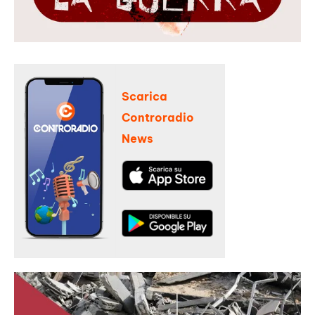
Scarica
Controradio
News