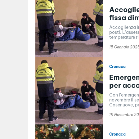
Accoglie
fissa di
Accoglienza in
posti. L’assess
temperature ri
15 Gennaio 202
Cronaca
Emergenz
per acco
Con l'emergenz
novembre il se
Casenuove, pe
19 Novembre 2
Cronaca