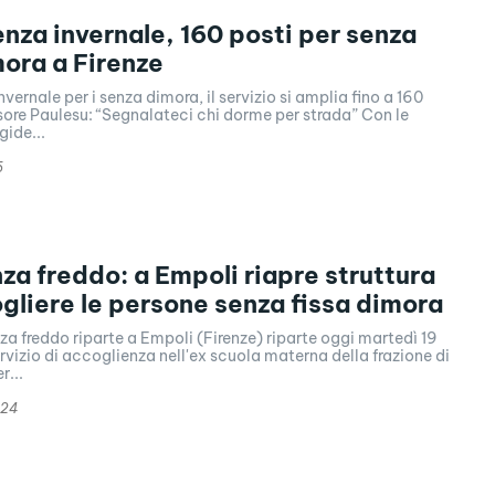
nza invernale, 160 posti per senza
mora a Firenze
vernale per i senza dimora, il servizio si amplia fino a 160
ore Paulesu: “Segnalateci chi dorme per strada” Con le
gide...
5
a freddo: a Empoli riapre struttura
gliere le persone senza fissa dimora
a freddo riparte a Empoli (Firenze) riparte oggi martedì 19
rvizio di accoglienza nell'ex scuola materna della frazione di
r...
024