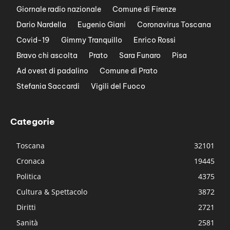
Giornale radio nazionale
Comune di Firenze
Dario Nardella
Eugenio Giani
Coronavirus Toscana
Covid-19
Gimmy Tranquillo
Enrico Rossi
Bravo chi ascolta
Prato
Sara Funaro
Pisa
Ad ovest di padalino
Comune di Prato
Stefania Saccardi
Vigili del Fuoco
Categorie
Toscana
32101
Cronaca
19445
Politica
4375
Cultura & Spettacolo
3872
Diritti
2721
Sanità
2581