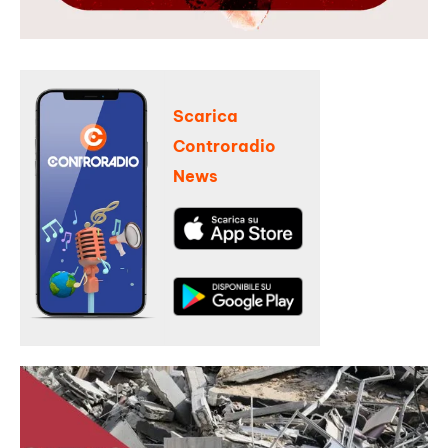
Scarica
Controradio
News