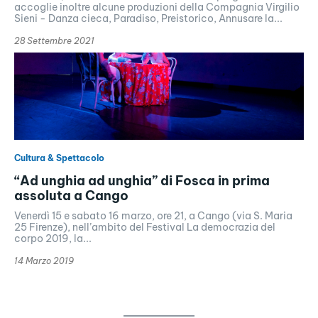
accoglie inoltre alcune produzioni della Compagnia Virgilio
Sieni - Danza cieca, Paradiso, Preistorico, Annusare la...
28 Settembre 2021
Cultura & Spettacolo
“Ad unghia ad unghia” di Fosca in prima
assoluta a Cango
Venerdì 15 e sabato 16 marzo, ore 21, a Cango (via S. Maria
25 Firenze), nell’ambito del Festival La democrazia del
corpo 2019, la...
14 Marzo 2019