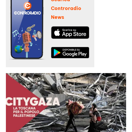
Controradio
News