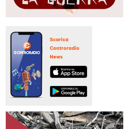
Scarica
Controradio
News