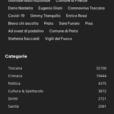
Giornale radio nazionale
Comune di Firenze
Dario Nardella
Eugenio Giani
Coronavirus Toscana
Covid-19
Gimmy Tranquillo
Enrico Rossi
Bravo chi ascolta
Prato
Sara Funaro
Pisa
Ad ovest di padalino
Comune di Prato
Stefania Saccardi
Vigili del Fuoco
Categorie
Toscana
32100
Cronaca
19444
Politica
4375
Cultura & Spettacolo
3872
Diritti
2721
Sanità
2581