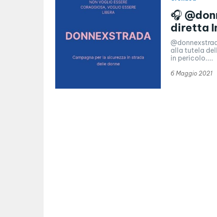
🎧 @donn
diretta 
@donnexstrada:
alla tutela d
in pericolo....
6 Maggio 2021