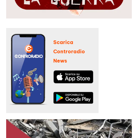
Scarica
Controradio
News