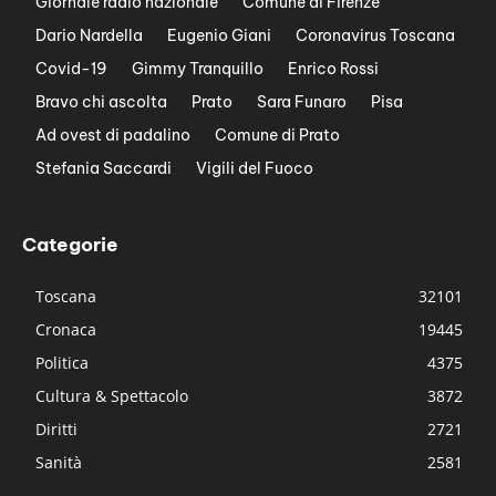
Giornale radio nazionale
Comune di Firenze
Dario Nardella
Eugenio Giani
Coronavirus Toscana
Covid-19
Gimmy Tranquillo
Enrico Rossi
Bravo chi ascolta
Prato
Sara Funaro
Pisa
Ad ovest di padalino
Comune di Prato
Stefania Saccardi
Vigili del Fuoco
Categorie
Toscana
32101
Cronaca
19445
Politica
4375
Cultura & Spettacolo
3872
Diritti
2721
Sanità
2581