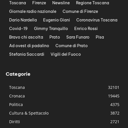
Toscana
Firenze
Newsline
Regione Toscana
Giornale radio nazionale
Comune di Firenze
Dario Nardella
Eugenio Giani
Coronavirus Toscana
Covid-19
Gimmy Tranquillo
Enrico Rossi
Bravo chi ascolta
Prato
Sara Funaro
Pisa
Ad ovest di padalino
Comune di Prato
Stefania Saccardi
Vigili del Fuoco
Categorie
Toscana
32101
Cronaca
19445
Politica
4375
Cultura & Spettacolo
3872
Diritti
2721