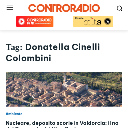
Donatella Cinelli
Tag:
Colombini
Ambiente
Nucleare, deposito scorie in Valdorcia: il no