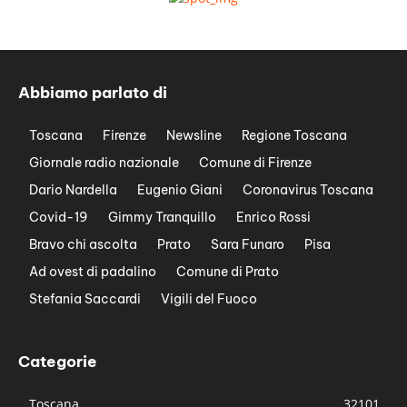
Abbiamo parlato di
Toscana
Firenze
Newsline
Regione Toscana
Giornale radio nazionale
Comune di Firenze
Dario Nardella
Eugenio Giani
Coronavirus Toscana
Covid-19
Gimmy Tranquillo
Enrico Rossi
Bravo chi ascolta
Prato
Sara Funaro
Pisa
Ad ovest di padalino
Comune di Prato
Stefania Saccardi
Vigili del Fuoco
Categorie
Toscana
32101