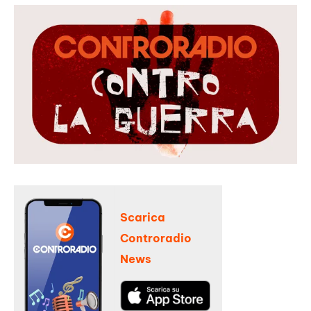
Scarica
Controradio
News