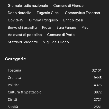
Giornale radio nazionale
Comune di Firenze
Dario Nardella
Eugenio Giani
Coronavirus Toscana
Covid-19
Gimmy Tranquillo
Enrico Rossi
Bravo chi ascolta
Prato
Sara Funaro
Pisa
Ad ovest di padalino
Comune di Prato
Stefania Saccardi
Vigili del Fuoco
Categorie
Toscana
32101
Cronaca
19445
Politica
4375
Cultura & Spettacolo
3872
Diritti
2721
Sanità
2581