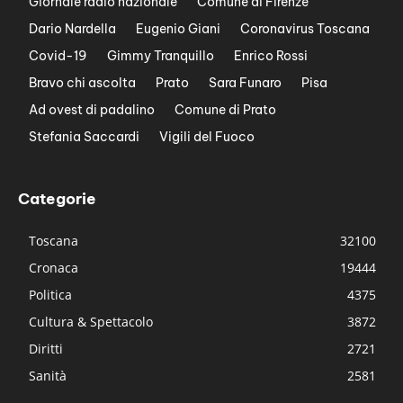
Giornale radio nazionale
Comune di Firenze
Dario Nardella
Eugenio Giani
Coronavirus Toscana
Covid-19
Gimmy Tranquillo
Enrico Rossi
Bravo chi ascolta
Prato
Sara Funaro
Pisa
Ad ovest di padalino
Comune di Prato
Stefania Saccardi
Vigili del Fuoco
Categorie
Toscana
32100
Cronaca
19444
Politica
4375
Cultura & Spettacolo
3872
Diritti
2721
Sanità
2581