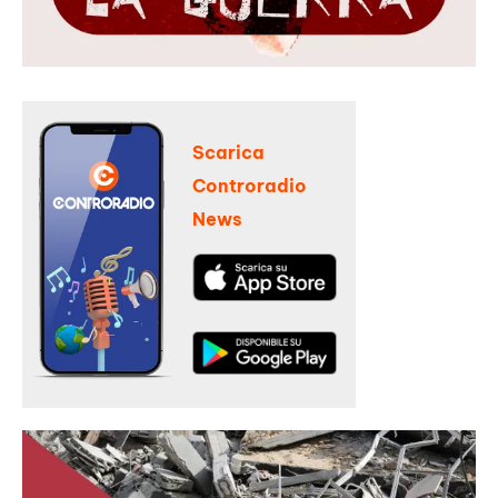
Scarica
Controradio
News