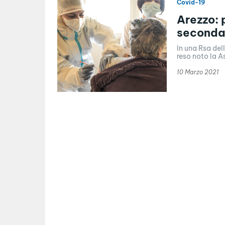
Covid-19
Arezzo: 
seconda
In una Rsa del
reso noto la As
10 Marzo 2021