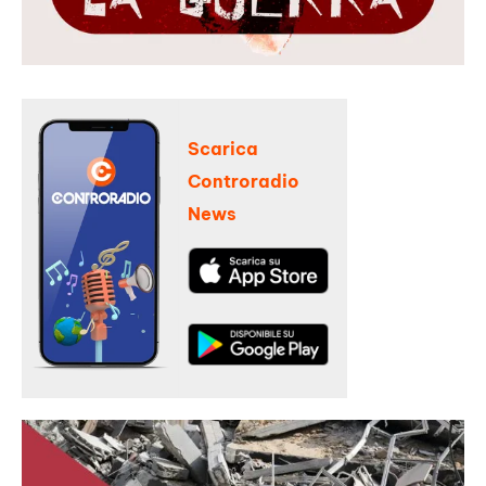
Scarica
Controradio
News