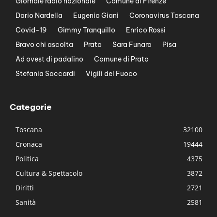
Giornale radio nazionale
Comune di Firenze
Dario Nardella
Eugenio Giani
Coronavirus Toscana
Covid-19
Gimmy Tranquillo
Enrico Rossi
Bravo chi ascolta
Prato
Sara Funaro
Pisa
Ad ovest di padalino
Comune di Prato
Stefania Saccardi
Vigili del Fuoco
Categorie
Toscana
32100
Cronaca
19444
Politica
4375
Cultura & Spettacolo
3872
Diritti
2721
Sanità
2581