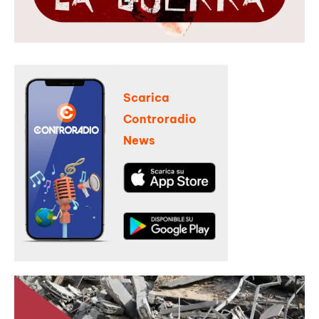
Scarica
Controradio
News