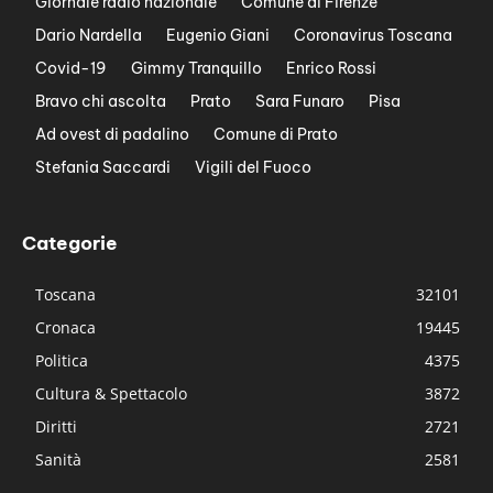
Giornale radio nazionale
Comune di Firenze
Dario Nardella
Eugenio Giani
Coronavirus Toscana
Covid-19
Gimmy Tranquillo
Enrico Rossi
Bravo chi ascolta
Prato
Sara Funaro
Pisa
Ad ovest di padalino
Comune di Prato
Stefania Saccardi
Vigili del Fuoco
Categorie
Toscana
32101
Cronaca
19445
Politica
4375
Cultura & Spettacolo
3872
Diritti
2721
Sanità
2581