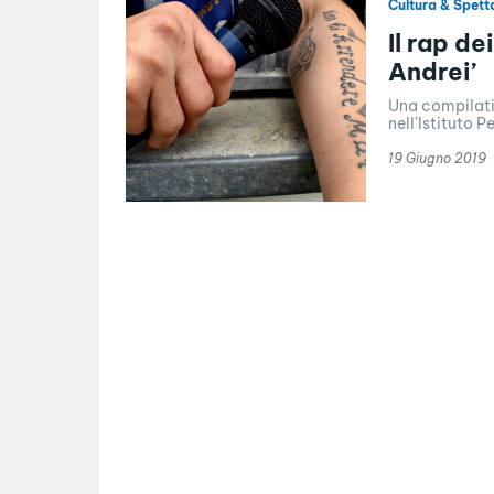
Cultura & Spett
Il rap de
Andrei’
Una compilatio
nell'Istituto P
19 Giugno 2019