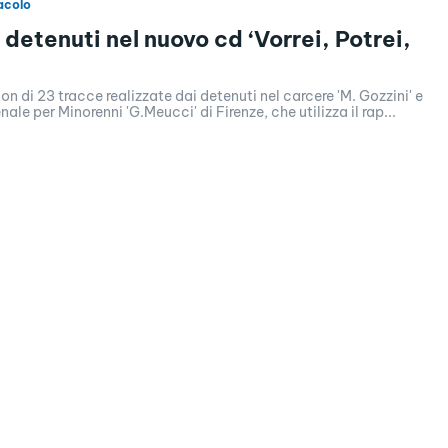
acolo
i detenuti nel nuovo cd ‘Vorrei, Potrei,
n di 23 tracce realizzate dai detenuti nel carcere 'M. Gozzini' e
enale per Minorenni 'G.Meucci' di Firenze, che utilizza il rap...