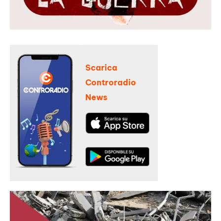
Scarica
Controradio
News