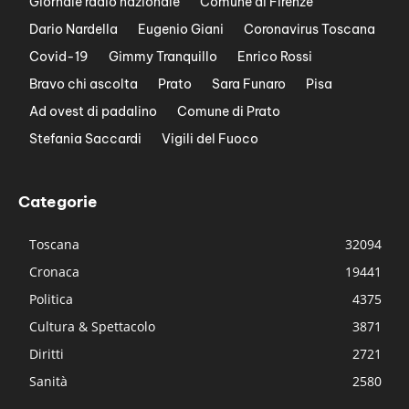
Giornale radio nazionale
Comune di Firenze
Dario Nardella
Eugenio Giani
Coronavirus Toscana
Covid-19
Gimmy Tranquillo
Enrico Rossi
Bravo chi ascolta
Prato
Sara Funaro
Pisa
Ad ovest di padalino
Comune di Prato
Stefania Saccardi
Vigili del Fuoco
Categorie
Toscana
32094
Cronaca
19441
Politica
4375
Cultura & Spettacolo
3871
Diritti
2721
Sanità
2580