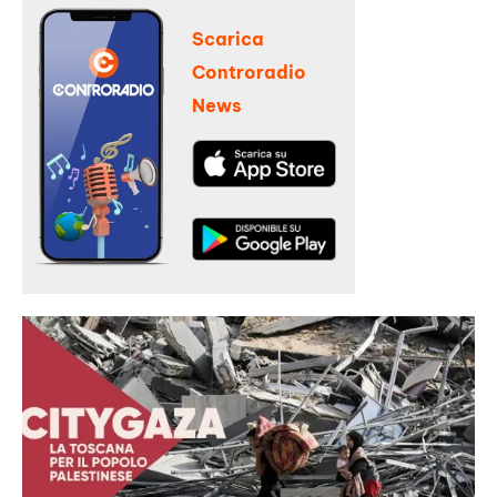
Scarica
Controradio
News