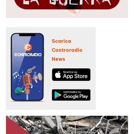
Scarica
Controradio
News