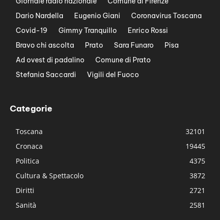
Giornale radio nazionale
Comune di Firenze
Dario Nardella
Eugenio Giani
Coronavirus Toscana
Covid-19
Gimmy Tranquillo
Enrico Rossi
Bravo chi ascolta
Prato
Sara Funaro
Pisa
Ad ovest di padalino
Comune di Prato
Stefania Saccardi
Vigili del Fuoco
Categorie
Toscana
32101
Cronaca
19445
Politica
4375
Cultura & Spettacolo
3872
Diritti
2721
Sanità
2581