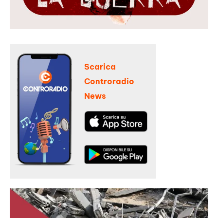
Scarica
Controradio
News