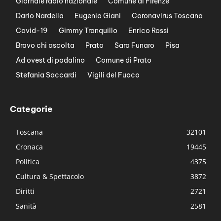
Giornale radio nazionale
Comune di Firenze
Dario Nardella
Eugenio Giani
Coronavirus Toscana
Covid-19
Gimmy Tranquillo
Enrico Rossi
Bravo chi ascolta
Prato
Sara Funaro
Pisa
Ad ovest di padalino
Comune di Prato
Stefania Saccardi
Vigili del Fuoco
Categorie
Toscana
32101
Cronaca
19445
Politica
4375
Cultura & Spettacolo
3872
Diritti
2721
Sanità
2581