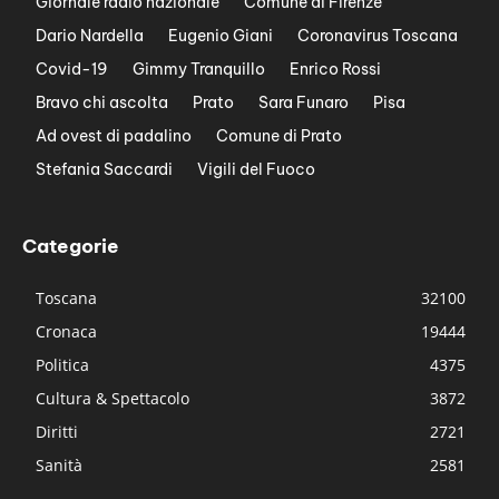
Giornale radio nazionale
Comune di Firenze
Dario Nardella
Eugenio Giani
Coronavirus Toscana
Covid-19
Gimmy Tranquillo
Enrico Rossi
Bravo chi ascolta
Prato
Sara Funaro
Pisa
Ad ovest di padalino
Comune di Prato
Stefania Saccardi
Vigili del Fuoco
Categorie
Toscana
32100
Cronaca
19444
Politica
4375
Cultura & Spettacolo
3872
Diritti
2721
Sanità
2581