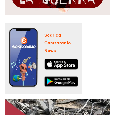
Scarica
Controradio
News