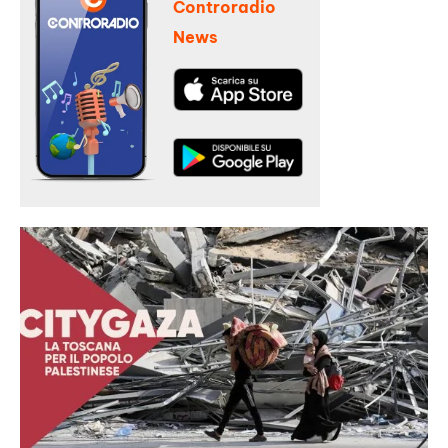
Controradio
News