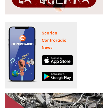
Scarica
Controradio
News