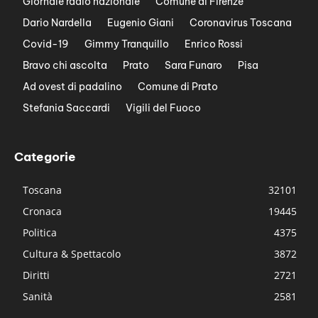
Giornale radio nazionale
Comune di Firenze
Dario Nardella
Eugenio Giani
Coronavirus Toscana
Covid-19
Gimmy Tranquillo
Enrico Rossi
Bravo chi ascolta
Prato
Sara Funaro
Pisa
Ad ovest di padalino
Comune di Prato
Stefania Saccardi
Vigili del Fuoco
Categorie
Toscana
32101
Cronaca
19445
Politica
4375
Cultura & Spettacolo
3872
Diritti
2721
Sanità
2581