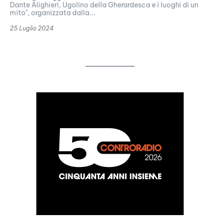
Dante Alighieri, Ugolino della Gherardesca e i luoghi di un
mito", organizzata dalla...
25 Luglio 2024