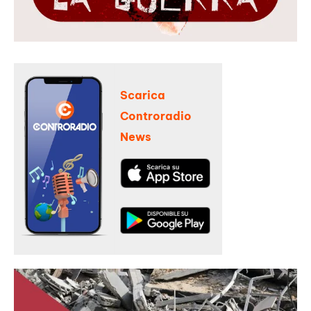
Scarica
Controradio
News