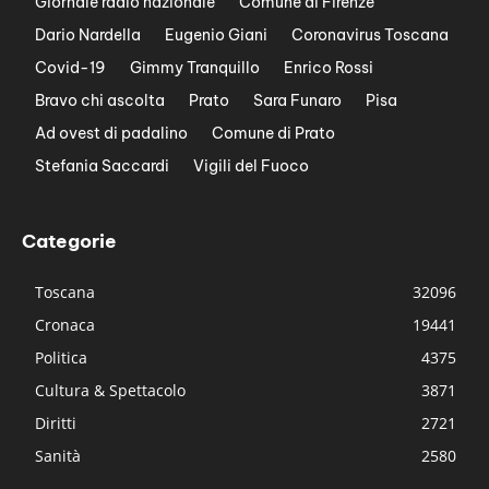
Giornale radio nazionale
Comune di Firenze
Dario Nardella
Eugenio Giani
Coronavirus Toscana
Covid-19
Gimmy Tranquillo
Enrico Rossi
Bravo chi ascolta
Prato
Sara Funaro
Pisa
Ad ovest di padalino
Comune di Prato
Stefania Saccardi
Vigili del Fuoco
Categorie
Toscana
32096
Cronaca
19441
Politica
4375
Cultura & Spettacolo
3871
Diritti
2721
Sanità
2580