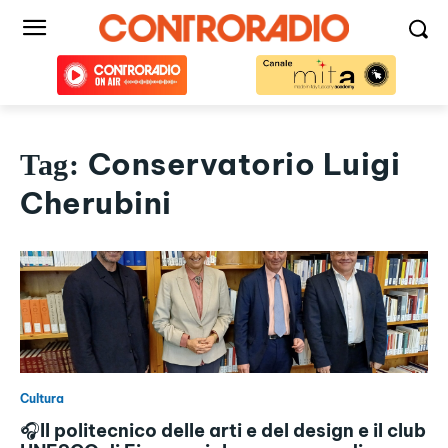
Conservatorio Luigi
Tag:
Cherubini
Cultura
🎧Il politecnico delle arti e del design e il club