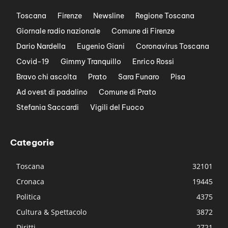
Toscana
Firenze
Newsline
Regione Toscana
Giornale radio nazionale
Comune di Firenze
Dario Nardella
Eugenio Giani
Coronavirus Toscana
Covid-19
Gimmy Tranquillo
Enrico Rossi
Bravo chi ascolta
Prato
Sara Funaro
Pisa
Ad ovest di padalino
Comune di Prato
Stefania Saccardi
Vigili del Fuoco
Categorie
Toscana
32101
Cronaca
19445
Politica
4375
Cultura & Spettacolo
3872
Diritti
2721