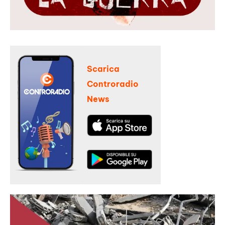
Scarica
Controradio
News