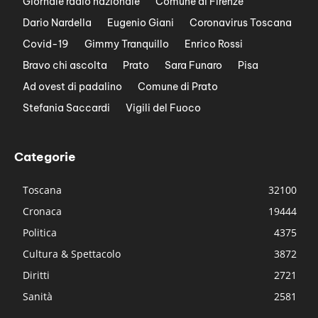
Giornale radio nazionale
Comune di Firenze
Dario Nardella
Eugenio Giani
Coronavirus Toscana
Covid-19
Gimmy Tranquillo
Enrico Rossi
Bravo chi ascolta
Prato
Sara Funaro
Pisa
Ad ovest di padalino
Comune di Prato
Stefania Saccardi
Vigili del Fuoco
Categorie
Toscana
32100
Cronaca
19444
Politica
4375
Cultura & Spettacolo
3872
Diritti
2721
Sanità
2581