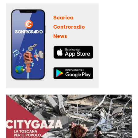
Scarica
Controradio
News