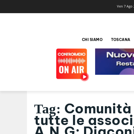
Ven 7 Ago 
CHI SIAMO
TOSCANA
Comunità 
Tag:
tutte le assoc
A.N.G: Diacon