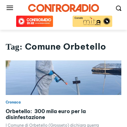
Comune Orbetello
Tag:
Cronaca
Orbetello: 300 mila euro per la
disinfestazione
l Comune di Orbetello (Grosseto) dichiara guerra