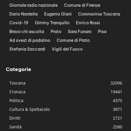
Giornale radio nazionale
Comune di Firenze
Dario Nardella
Eugenio Giani
Coronavirus Toscana
Covid-19
Gimmy Tranquillo
Enrico Rossi
Bravo chi ascolta
Prato
Sara Funaro
Pisa
Ad ovest di padalino
Comune di Prato
Stefania Saccardi
Vigili del Fuoco
Categorie
Toscana
32096
Cronaca
19441
Politica
4375
Cultura & Spettacolo
3871
Diritti
2721
Sanità
2580