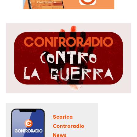
Scarica
Controradio
News