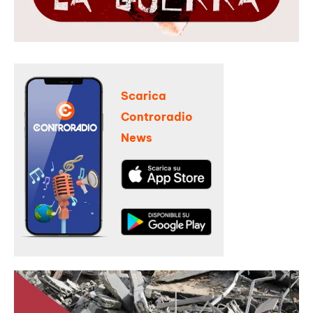
Scarica
Controradio
News