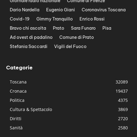
Giornale radio nazionale
Comune di Firenze
Dario Nardella
Eugenio Giani
Coronavirus Toscana
Covid-19
Gimmy Tranquillo
Enrico Rossi
Bravo chi ascolta
Prato
Sara Funaro
Pisa
Ad ovest di padalino
Comune di Prato
Stefania Saccardi
Vigili del Fuoco
Categorie
Toscana
32089
Cronaca
19437
Politica
4375
Cultura & Spettacolo
3869
Diritti
2720
Sanità
2580