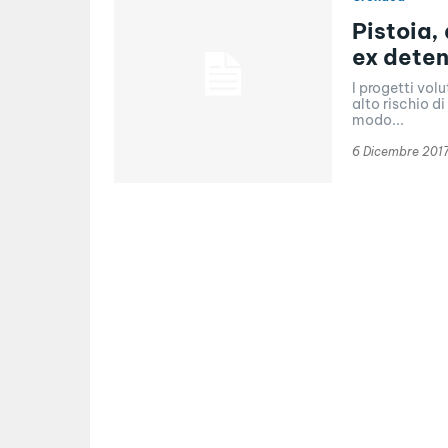
Pistoia,
ex deten
I progetti vol
alto rischio d
modo...
6 Dicembre 201