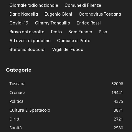
Giornale radio nazionale
Comune di Firenze
Dario Nardella
Eugenio Giani
Coronavirus Toscana
Covid-19
Gimmy Tranquillo
Enrico Rossi
Bravo chi ascolta
Prato
Sara Funaro
Pisa
Ad ovest di padalino
Comune di Prato
Stefania Saccardi
Vigili del Fuoco
Categorie
Toscana
32096
Cronaca
19441
Politica
4375
Cultura & Spettacolo
3871
Diritti
2721
Sanità
2580