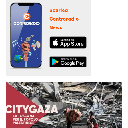
Scarica
Controradio
News