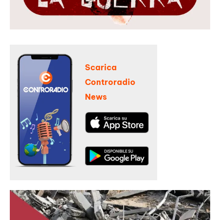
Scarica
Controradio
News