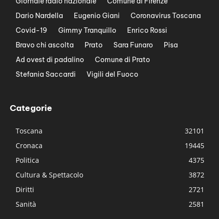
Giornale radio nazionale
Comune di Firenze
Dario Nardella
Eugenio Giani
Coronavirus Toscana
Covid-19
Gimmy Tranquillo
Enrico Rossi
Bravo chi ascolta
Prato
Sara Funaro
Pisa
Ad ovest di padalino
Comune di Prato
Stefania Saccardi
Vigili del Fuoco
Categorie
Toscana
32101
Cronaca
19445
Politica
4375
Cultura & Spettacolo
3872
Diritti
2721
Sanità
2581