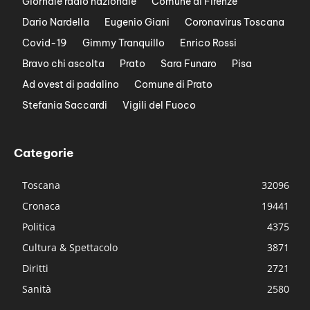
Giornale radio nazionale
Comune di Firenze
Dario Nardella
Eugenio Giani
Coronavirus Toscana
Covid-19
Gimmy Tranquillo
Enrico Rossi
Bravo chi ascolta
Prato
Sara Funaro
Pisa
Ad ovest di padalino
Comune di Prato
Stefania Saccardi
Vigili del Fuoco
Categorie
Toscana
32096
Cronaca
19441
Politica
4375
Cultura & Spettacolo
3871
Diritti
2721
Sanità
2580