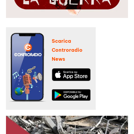
Scarica
Controradio
News