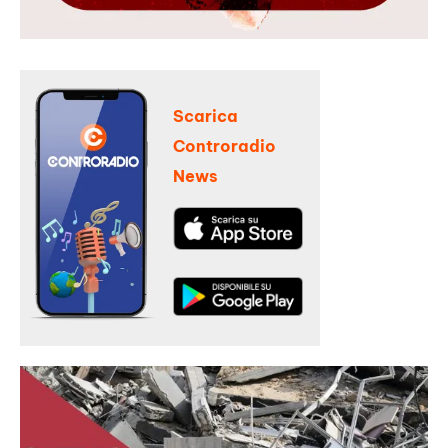
Scarica
Controradio
News