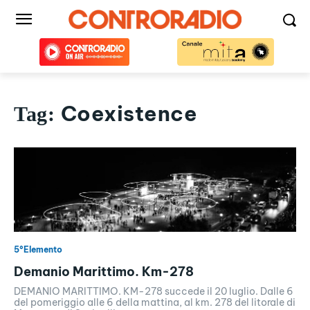
Coexistence
Tag:
5°Elemento
Demanio Marittimo. Km-278
DEMANIO MARITTIMO. KM-278 succede il 20 luglio. Dalle 6
del pomeriggio alle 6 della mattina, al km. 278 del litorale di