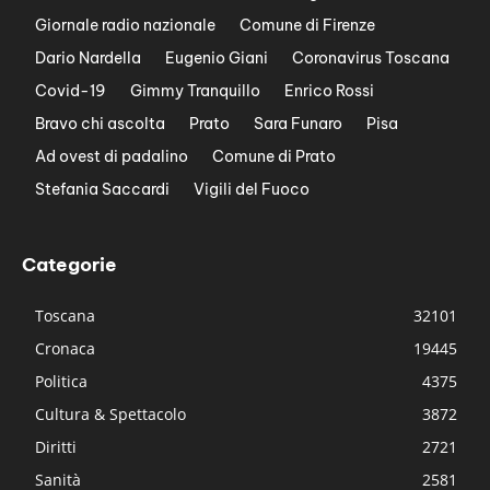
Giornale radio nazionale
Comune di Firenze
Dario Nardella
Eugenio Giani
Coronavirus Toscana
Covid-19
Gimmy Tranquillo
Enrico Rossi
Bravo chi ascolta
Prato
Sara Funaro
Pisa
Ad ovest di padalino
Comune di Prato
Stefania Saccardi
Vigili del Fuoco
Categorie
Toscana
32101
Cronaca
19445
Politica
4375
Cultura & Spettacolo
3872
Diritti
2721
Sanità
2581