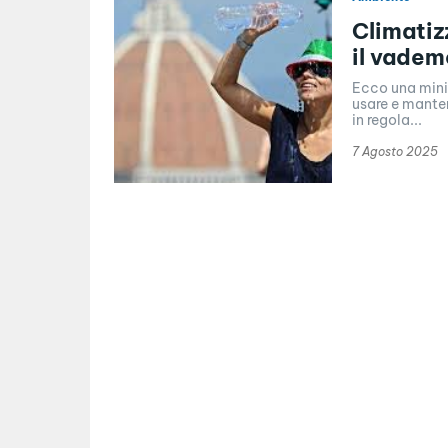
Climatizz
il vade
Ecco una mini-
usare e manten
in regola...
7 Agosto 2025