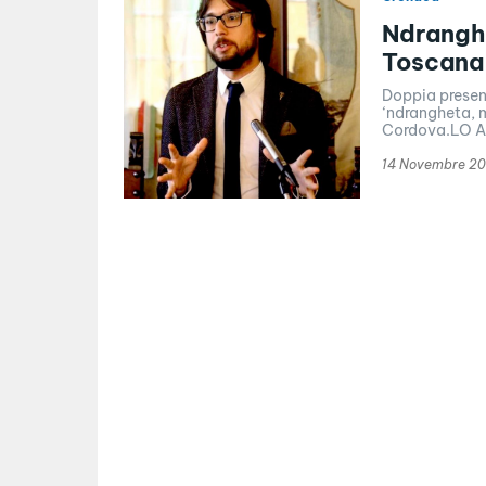
Ndranghe
Toscana
Doppia present
‘ndrangheta, m
Cordova.LO AB
14 Novembre 20