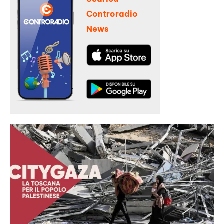
Controradio
News