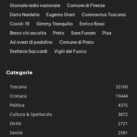
Giornale radio nazionale
Comune di Firenze
Dario Nardella
Eugenio Giani
Coronavirus Toscana
Covid-19
Gimmy Tranquillo
Enrico Rossi
Bravo chi ascolta
Prato
Sara Funaro
Pisa
Ad ovest di padalino
Comune di Prato
Stefania Saccardi
Vigili del Fuoco
Categorie
Toscana
32100
Cronaca
19444
Politica
4375
Cultura & Spettacolo
3872
Diritti
2721
Sanità
2581