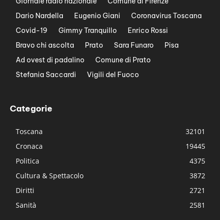
Giornale radio nazionale
Comune di Firenze
Dario Nardella
Eugenio Giani
Coronavirus Toscana
Covid-19
Gimmy Tranquillo
Enrico Rossi
Bravo chi ascolta
Prato
Sara Funaro
Pisa
Ad ovest di padalino
Comune di Prato
Stefania Saccardi
Vigili del Fuoco
Categorie
Toscana
32101
Cronaca
19445
Politica
4375
Cultura & Spettacolo
3872
Diritti
2721
Sanità
2581