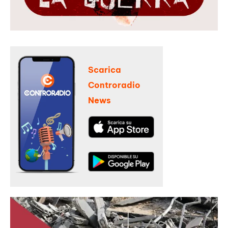
Scarica
Controradio
News