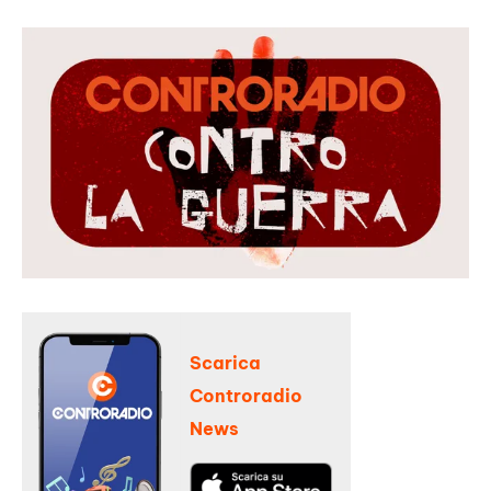
Scarica
Controradio
News