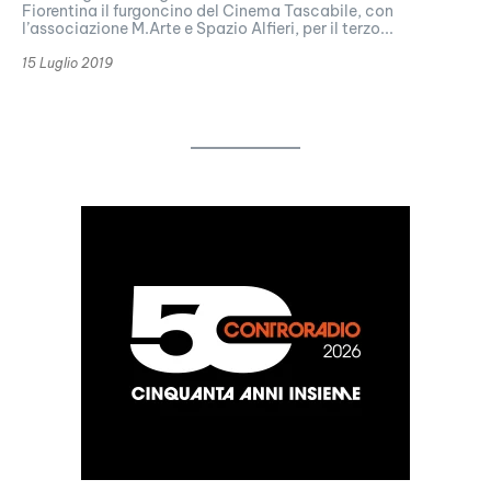
Fiorentina il furgoncino del Cinema Tascabile, con
l’associazione M.Arte e Spazio Alfieri, per il terzo...
15 Luglio 2019