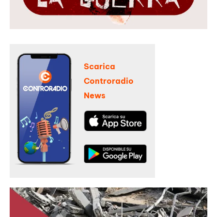
Scarica
Controradio
News