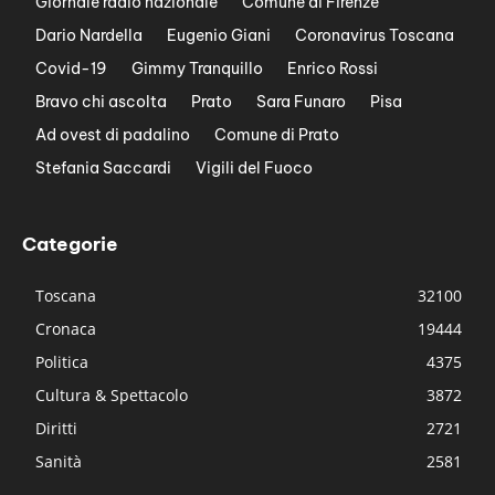
Giornale radio nazionale
Comune di Firenze
Dario Nardella
Eugenio Giani
Coronavirus Toscana
Covid-19
Gimmy Tranquillo
Enrico Rossi
Bravo chi ascolta
Prato
Sara Funaro
Pisa
Ad ovest di padalino
Comune di Prato
Stefania Saccardi
Vigili del Fuoco
Categorie
Toscana
32100
Cronaca
19444
Politica
4375
Cultura & Spettacolo
3872
Diritti
2721
Sanità
2581