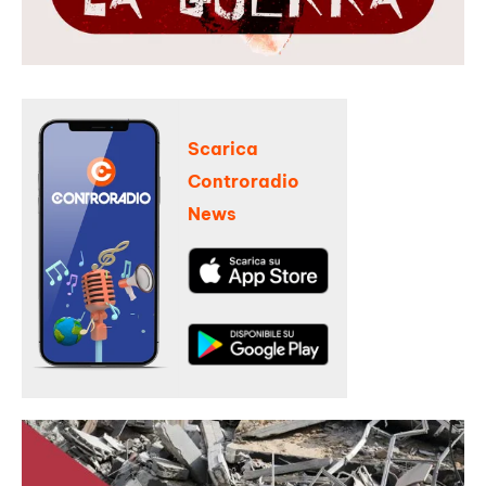
Scarica
Controradio
News