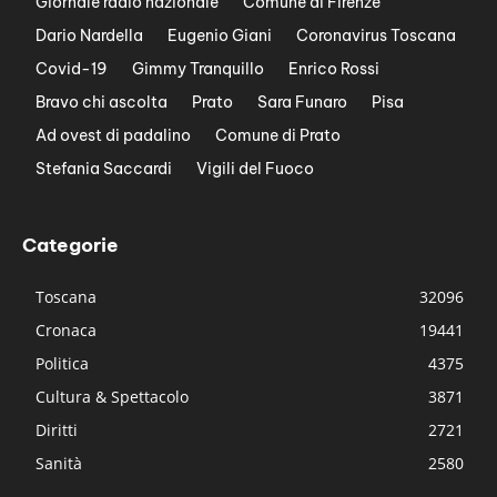
Giornale radio nazionale
Comune di Firenze
Dario Nardella
Eugenio Giani
Coronavirus Toscana
Covid-19
Gimmy Tranquillo
Enrico Rossi
Bravo chi ascolta
Prato
Sara Funaro
Pisa
Ad ovest di padalino
Comune di Prato
Stefania Saccardi
Vigili del Fuoco
Categorie
Toscana
32096
Cronaca
19441
Politica
4375
Cultura & Spettacolo
3871
Diritti
2721
Sanità
2580