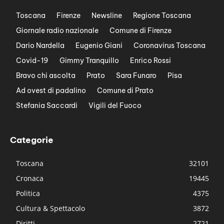
Toscana
Firenze
Newsline
Regione Toscana
Giornale radio nazionale
Comune di Firenze
Dario Nardella
Eugenio Giani
Coronavirus Toscana
Covid-19
Gimmy Tranquillo
Enrico Rossi
Bravo chi ascolta
Prato
Sara Funaro
Pisa
Ad ovest di padalino
Comune di Prato
Stefania Saccardi
Vigili del Fuoco
Categorie
Toscana
32101
Cronaca
19445
Politica
4375
Cultura & Spettacolo
3872
Diritti
2721