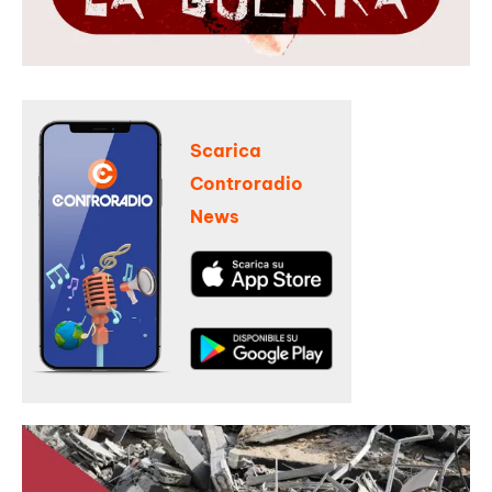
Scarica
Controradio
News