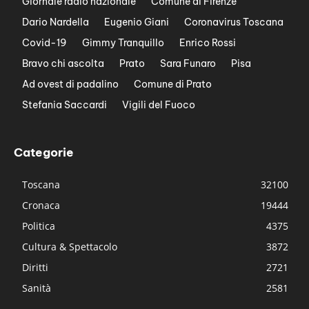
Giornale radio nazionale
Comune di Firenze
Dario Nardella
Eugenio Giani
Coronavirus Toscana
Covid-19
Gimmy Tranquillo
Enrico Rossi
Bravo chi ascolta
Prato
Sara Funaro
Pisa
Ad ovest di padalino
Comune di Prato
Stefania Saccardi
Vigili del Fuoco
Categorie
Toscana
32100
Cronaca
19444
Politica
4375
Cultura & Spettacolo
3872
Diritti
2721
Sanità
2581